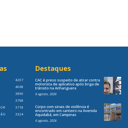
as
Destaques
CAC é preso suspeito de atirar contra
4207
motorista de aplicativo após briga de
4068
trânsito na Anhanguera
3890
6 agosto, 2026
3798
Corpo com sinais de violência é
IOR
3718
encontrado em canteiro na Avenida
IÃO
3324
Aquidabã, em Campinas
6 agosto, 2026