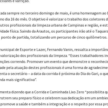
iliares e varrição.
izada sempre no terceiro domingo de maio, é uma homenagem ao D
 dia 16 do mês. O objetivo é valorizar o trabalho dos coletores de
outros profissionais da limpeza urbana de Campinas e região, e est
vidade física. Saindo da Arautos, os participantes irão até o Taquara
 ponto de partida, totalizando um percurso de cinco quilômetros.
municipal de Esporte e Lazer, Fernando Vanin, ressalta a importân
 valorização dos profissionais da limpeza. “Esses trabalhadores i
unções correndo. Promover um evento que demonstre o reconhec
de pela atuação destes profissionais é uma forma de agradecim
enta o secretário – a data da corrida é próxima do Dia do Gari, o qu
nda mais significativa”.
enta dizendo que a Corrida e Caminhada Lixo Zero “possibilita qu
strem seu preparo físico e celebrem sua dedicação em um ambie
 promove a saúde e também a integração e o respeito por essa pr