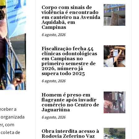
Corpo com sinais de
violência é encontrado
em canteiro na Avenida
Aquidabã, em
Campinas
6 agosto, 2026
Fiscalização fecha 44
clínicas odontológicas
em Campinas no
primeiro semestre de
2026, número já
supera todo 2025
6 agosto, 2026
Homem é preso em
flagrante após invadir
comércio no Centro de
eceber a
Jaguariúna
é organizada
6 agosto, 2026
er, com
Obra interdita acesso à
 coleta de
Rodovia Zeferino Vaz