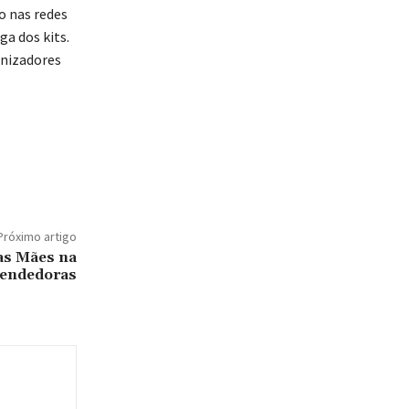
o nas redes
ga dos kits.
anizadores
Próximo artigo
as Mães na
eendedoras