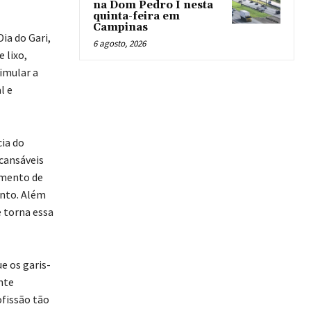
na Dom Pedro I nesta
quinta-feira em
Campinas
ia do Gari,
6 agosto, 2026
 lixo,
imular a
l e
cia do
ncansáveis
imento de
ento. Além
e torna essa
e os garis-
nte
ofissão tão