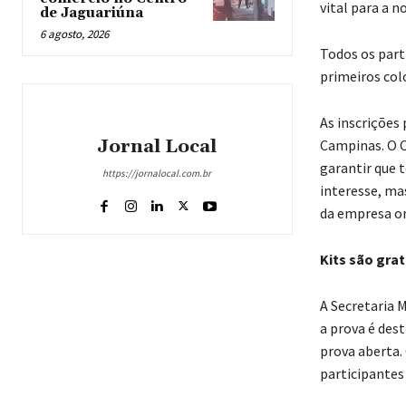
vital para a n
de Jaguariúna
6 agosto, 2026
Todos os part
primeiros col
As inscrições
Jornal Local
Campinas. O C
garantir que 
https://jornalocal.com.br
interesse, ma
da empresa o
Kits são gra
A Secretaria 
a prova é des
prova aberta.
participantes