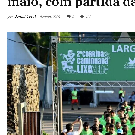
maio, com partida d
por
Jornal Local
8 maio, 2025
0
132