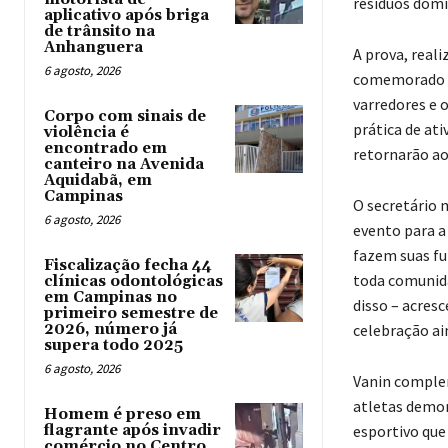
resíduos domic
aplicativo após briga
de trânsito na
Anhanguera
A prova, real
6 agosto, 2026
comemorado no
varredores e 
Corpo com sinais de
prática de ati
violência é
encontrado em
retornarão ao
canteiro na Avenida
Aquidabã, em
Campinas
O secretário 
6 agosto, 2026
evento para a
fazem suas f
Fiscalização fecha 44
toda comunida
clínicas odontológicas
em Campinas no
disso – acresc
primeiro semestre de
2026, número já
celebração ai
supera todo 2025
6 agosto, 2026
Vanin complem
atletas demon
Homem é preso em
flagrante após invadir
esportivo que
comércio no Centro