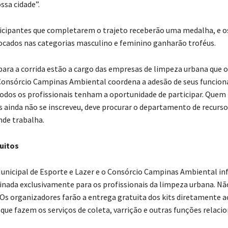
ossa cidade”.
icipantes que completarem o trajeto receberão uma medalha, e o
ocados nas categorias masculino e feminino ganharão troféus.
 para a corrida estão a cargo das empresas de limpeza urbana que
onsórcio Campinas Ambiental coordena a adesão de seus funcioná
todos os profissionais tenham a oportunidade de participar. Quem
s ainda não se inscreveu, deve procurar o departamento de recur
nde trabalha.
tuitos
Municipal de Esporte e Lazer e o Consórcio Campinas Ambiental 
tinada exclusivamente para os profissionais da limpeza urbana. N
 Os organizadores farão a entrega gratuita dos kits diretamente a
 que fazem os serviços de coleta, varrição e outras funções relac