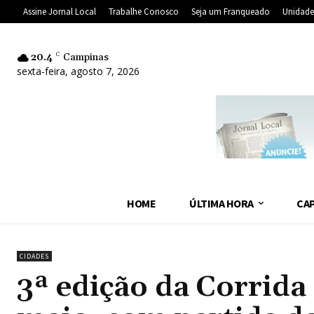
Assine Jornal Local
Trabalhe Conosco
Seja um Franqueado
Unidade
20.4
C
Campinas
sexta-feira, agosto 7, 2026
HOME
ÚLTIMA HORA
CAP
CIDADES
3ª edição da Corrida