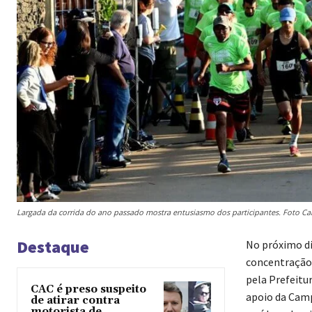
Largada da corrida do ano passado mostra entusiasmo dos participantes. Foto C
Destaque
No próximo dia
concentração 
pela Prefeitu
CAC é preso suspeito
apoio da Camp
de atirar contra
motorista de