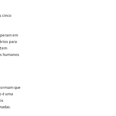
s cinco
 operam em
rios para
 tem
sos humanos
informam que
ão é uma
os
ionadas.