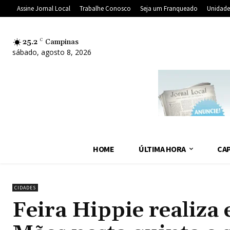
Assine Jornal Local
Trabalhe Conosco
Seja um Franqueado
Unidade
25.2
C
Campinas
sábado, agosto 8, 2026
HOME
ÚLTIMA HORA
CAP
CIDADES
Feira Hippie realiza 