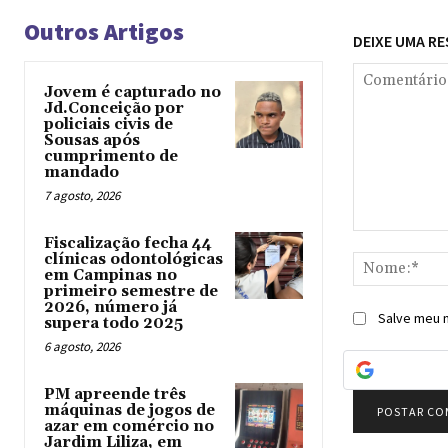
Outros Artigos
DEIXE UMA R
Jovem é capturado no
Jd.Conceição por
policiais civis de
Sousas após
cumprimento de
mandado
7 agosto, 2026
Comentário:
Fiscalização fecha 44
clínicas odontológicas
em Campinas no
primeiro semestre de
2026, número já
Salve meu n
supera todo 2025
6 agosto, 2026
PM apreende três
máquinas de jogos de
azar em comércio no
Jardim Liliza, em