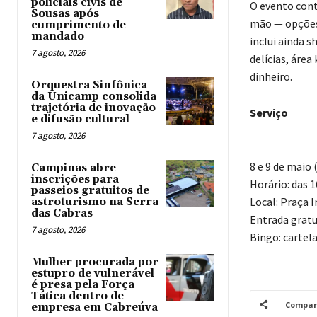
policiais civis de
O evento conta
Sousas após
mão — opções 
cumprimento de
mandado
inclui ainda 
7 agosto, 2026
delícias, área
dinheiro.
Orquestra Sinfônica
da Unicamp consolida
trajetória de inovação
Serviço
e difusão cultural
7 agosto, 2026
8 e 9 de maio 
Campinas abre
inscrições para
Horário: das 1
passeios gratuitos de
Local: Praça 
astroturismo na Serra
das Cabras
Entrada gratu
7 agosto, 2026
Bingo: cartel
Mulher procurada por
estupro de vulnerável
é presa pela Força
Tática dentro de
Compar
empresa em Cabreúva