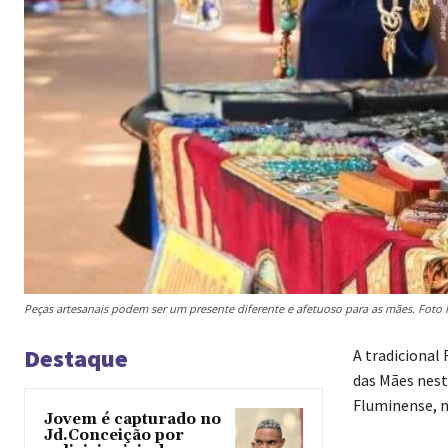
Peças artesanais podem ser um presente diferente e afetuoso para as mães. Foto
Destaque
A tradicional
das Mães nesta
Fluminense, n
Jovem é capturado no
Jd.Conceição por