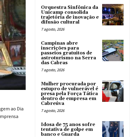
Orquestra Sinfônica da
Unicamp consolida
trajetória de inovação e
difusão cultural
7 agosto, 2026
Campinas abre
inscrições para
passeios gratuitos de
astroturismo na Serra
das Cabras
7 agosto, 2026
Mulher procurada por
estupro de vulnerável é
presa pela Força Tática
dentro de empresa em
Cabreúva
agem ao Dia
7 agosto, 2026
 Imprensa
Idosa de 75 anos sofre
tentativa de golpe em
banco e Guarda