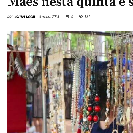
Mães nesta quinta e 
por
Jornal Local
8 maio, 2025
0
131