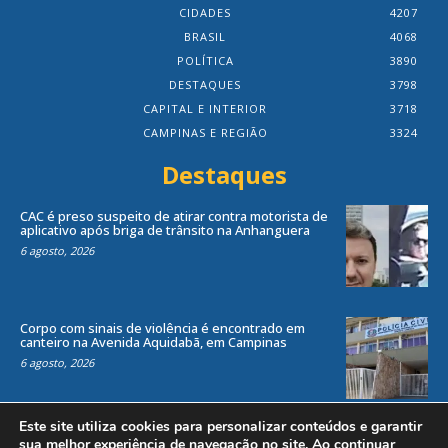
CIDADES
4207
BRASIL
4068
POLÍTICA
3890
DESTAQUES
3798
CAPITAL E INTERIOR
3718
CAMPINAS E REGIÃO
3324
Destaques
CAC é preso suspeito de atirar contra motorista de
aplicativo após briga de trânsito na Anhanguera
6 agosto, 2026
Corpo com sinais de violência é encontrado em
canteiro na Avenida Aquidabã, em Campinas
6 agosto, 2026
Este site utiliza cookies para personalizar conteúdos e garantir
sua melhor experiência de navegação no site. Ao continuar