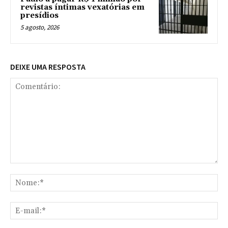
revistas íntimas vexatórias em
presídios
5 agosto, 2026
DEIXE UMA RESPOSTA
Comentário:
No
E-
mai