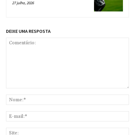
27 julho, 2026
DEIXE UMA RESPOSTA
Comentário:
No
E-
mai
Sit