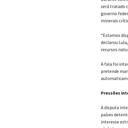
será tratado 
governo feder
minerais críti
“Estamos disp
declarou Lula
recursos natur
A fala foi in
pretende mant
automaticame
Pressões int
A disputa int
países detent
interesse est