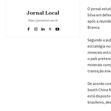
O jornal estat
Jornal Local
Silva em defes
https://jornalocal.com.br
após a reuniã
Branca.
Segundo a pub
estratégia no
minerais estr
o país preten
minerais consi
transição ene
De acordo com
South China M
está disposto
brasileiro, de