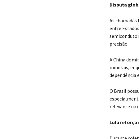
Disputa globa
As chamadas t
entre Estados 
semicondutore
precisão.
A China domin
minerais, enq
dependência e
O Brasil poss
especialment
relevante na 
Lula reforça
Durante colet