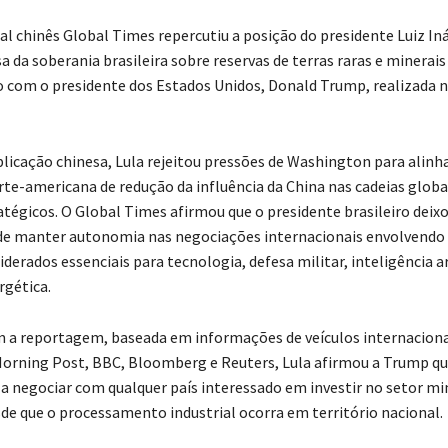
al chinês Global Times repercutiu a posição do presidente Luiz Iná
a da soberania brasileira sobre reservas de terras raras e minerais 
o com o presidente dos Estados Unidos, Donald Trump, realizada 
licação chinesa, Lula rejeitou pressões de Washington para alinhar
rte-americana de redução da influência da China nas cadeias globa
atégicos. O Global Times afirmou que o presidente brasileiro deixo
de manter autonomia nas negociações internacionais envolvendo 
derados essenciais para tecnologia, defesa militar, inteligência art
rgética.
 a reportagem, baseada em informações de veículos internacion
orning Post, BBC, Bloomberg e Reuters, Lula afirmou a Trump que
 a negociar com qualquer país interessado em investir no setor mi
sde que o processamento industrial ocorra em território nacional.