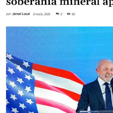
soberania mineral 
por
Jornal Local
8 maio, 2026
0
66