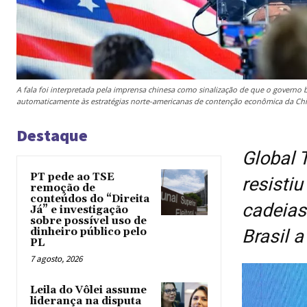
A fala foi interpretada pela imprensa chinesa como sinalização de que o governo 
automaticamente às estratégias norte-americanas de contenção econômica da Chi
Destaque
Global 
PT pede ao TSE
resisti
remoção de
conteúdos do “Direita
cadeias
Já” e investigação
sobre possível uso de
dinheiro público pelo
Brasil 
PL
7 agosto, 2026
Leila do Vôlei assume
liderança na disputa