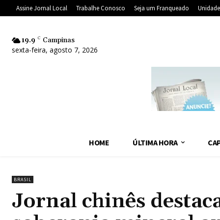
Assine Jornal Local
Trabalhe Conosco
Seja um Franqueado
Unidade
19.9
C
Campinas
sexta-feira, agosto 7, 2026
HOME
ÚLTIMA HORA
CAP
BRASIL
Jornal chinês destac