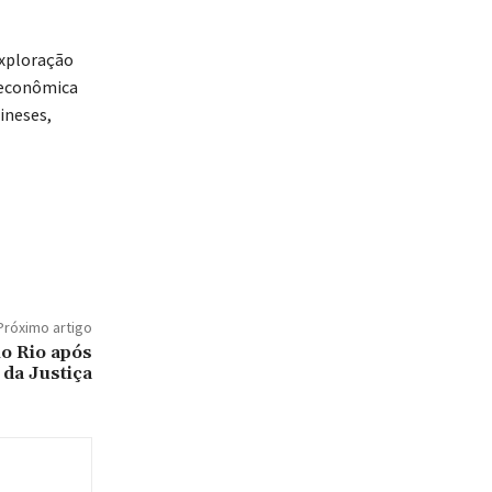
exploração
e econômica
ineses,
Próximo artigo
no Rio após
 da Justiça