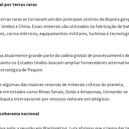
l por terras raras
erras raras se tornaram um dos principais centros da disputa geop
Unidos e China. Esses minerais são utilizados na fabricação de bat
s, carros elétricos, equipamentos militares, turbinas e tecnologi
a atualmente grande parte da cadeia global de processamento d
uanto os Estados Unidos buscam ampliar fornecedores alternativo
stratégica de Pequim.
ui algumas das maiores reservas de minerais críticos do planeta,
e em estados como Minas Gerais, Goiás e Amazonas, tornando-se
disputa internacional por recursos naturais estratégicos.
 soberania nacional
iva após a reunião em Washington, Lula afirmou que o tema das te