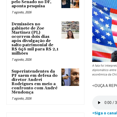
pelo Senado no DF,
aponta pesquisa
7 agosto, 2026
Demissões no
gabinete de Zoe
Martinez (PL)
ocorrem dois dias
após divulgação de
salto patrimonial de
R$ 646 mil para R$ 2,1
milhões
7 agosto, 2026
A fala foi interpr
diplomático entre
Superintendentes da
econômica da Chin
PF saem em defesa do
diretor Andrei
Rodrigues em meio a
<OUÇA A RE
confronto com André
Mendonça
7 agosto, 2026
<Siga o cana