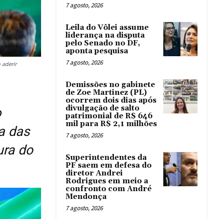
7 agosto, 2026
Leila do Vôlei assume
liderança na disputa
pelo Senado no DF,
aponta pesquisa
7 agosto, 2026
 aderir
Demissões no gabinete
de Zoe Martinez (PL)
ocorrem dois dias após
divulgação de salto
o
patrimonial de R$ 646
mil para R$ 2,1 milhões
a das
7 agosto, 2026
ura do
Superintendentes da
PF saem em defesa do
diretor Andrei
Rodrigues em meio a
confronto com André
Mendonça
7 agosto, 2026