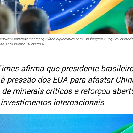
brasileiro pretende manter equilíbrio diplomático entre Washington e Pequim, evitando
na. Foto Ricardo Stuckert/PR
Times afirma que presidente brasileir
u à pressão dos EUA para afastar Chin
 de minerais críticos e reforçou abert
a investimentos internacionais