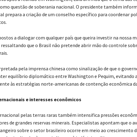
como questão de soberania nacional. O presidente também inform
al prepara a criação de um conselho específico para coordenar pol
cos.
ostos a dialogar com qualquer país que queira investir na nossa m
, ressaltando que o Brasil não pretende abrir mão do controle sob
ais.
terpretada pela imprensa chinesa como sinalização de que o governo
er equilíbrio diplomático entre Washington e Pequim, evitando a
nte às estratégias norte-americanas de contenção econômica da
ernacionais e interesses econômicos
ernacional pelas terras raras também intensifica pressões econôm
ores de grandes reservas minerais. Especialistas apontam que o a
rangeiro sobre o setor brasileiro ocorre em meio ao crescimento