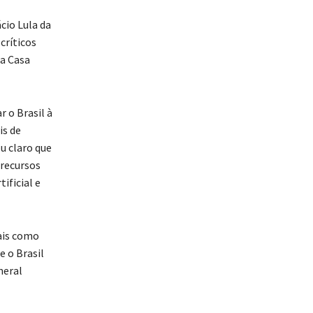
cio Lula da
críticos
na Casa
 o Brasil à
is de
u claro que
recursos
ificial e
ais como
 o Brasil
neral