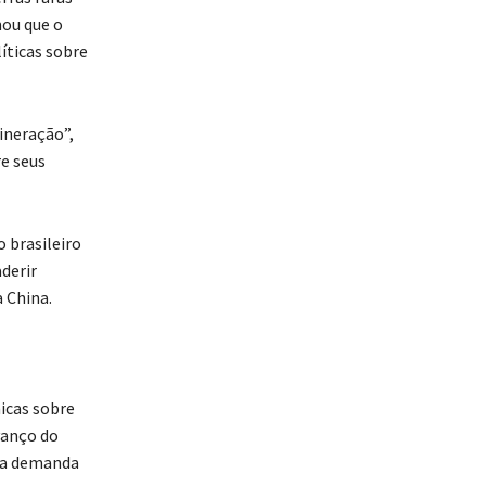
ou que o
íticas sobre
ineração”,
re seus
 brasileiro
derir
 China.
icas sobre
vanço do
 da demanda