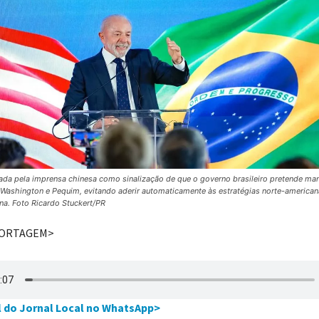
etada pela imprensa chinesa como sinalização de que o governo brasileiro pretende mant
 Washington e Pequim, evitando aderir automaticamente às estratégias norte-america
a. Foto Ricardo Stuckert/PR
PORTAGEM>
l do Jornal Local no WhatsApp>