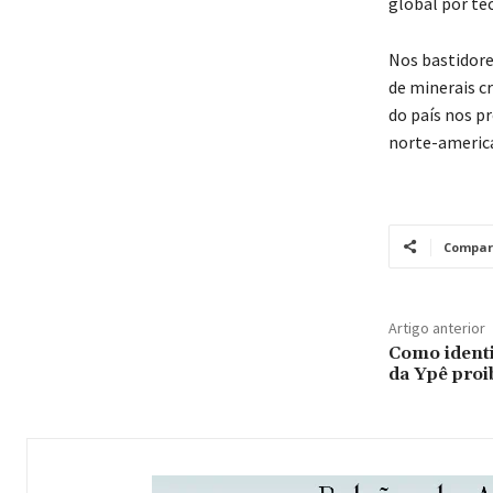
global por tec
Nos bastidore
de minerais c
do país nos p
norte-america
Compar
Artigo anterior
Como identi
da Ypê proi