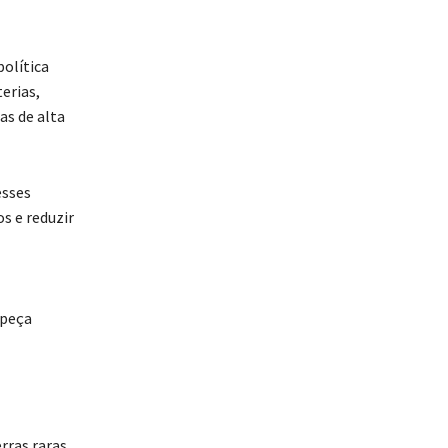
olítica
erias,
as de alta
esses
s e reduzir
 peça
rras raras