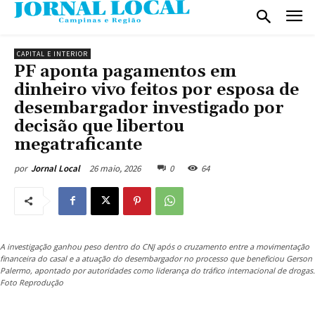
CAPITAL E INTERIOR
PF aponta pagamentos em
dinheiro vivo feitos por esposa de
desembargador investigado por
decisão que libertou
megatraficante
26 maio, 2026
0
64
por
Jornal Local
A investigação ganhou peso dentro do CNJ após o cruzamento entre a movimentação
financeira do casal e a atuação do desembargador no processo que beneficiou Gerson
Palermo, apontado por autoridades como liderança do tráfico internacional de drogas.
Foto Reprodução