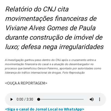
Relatório do CNJ cita
movimentações financeiras de
Viviane Alves Gomes de Paula
durante construção de imóvel de
luxo; defesa nega irregularidades
A investigação ganhou peso dentro do CNJ após o cruzamento entre a
movimentação financeira do casal e a atuação do desembargador no
processo que beneficiou Gerson Palermo, apontado por autoridades como
liderança do tráfico internacional de drogas. Foto Reprodução
<OUÇA A REPORTAGEM>
<Siga o canal do Jornal Local no WhatsApp>