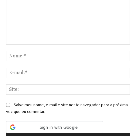
Comentário:
No
E-
mai
Sit
Salve meu nome, e-mail e site neste navegador para a próxima
vez que eu comentar.
Sign in with Google